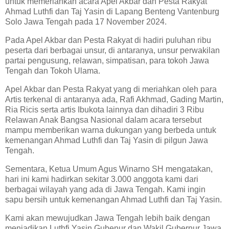
untuk memeriahkan acara Apel Akbar dan Pesta Rakyat
Ahmad Luthfi dan Taj Yasin di Lapang Benteng Vantenburg
Solo Jawa Tengah pada 17 November 2024.
Pada Apel Akbar dan Pesta Rakyat di hadiri puluhan ribu
peserta dari berbagai unsur, di antaranya, unsur perwakilan
partai pengusung, relawan, simpatisan, para tokoh Jawa
Tengah dan Tokoh Ulama.
Apel Akbar dan Pesta Rakyat yang di meriahkan oleh para
Artis terkenal di antaranya ada, Rafi Akhmad, Gading Martin,
Ria Ricis serta artis Ibukota lainnya dan dihadiri 3 Ribu
Relawan Anak Bangsa Nasional dalam acara tersebut
mampu memberikan warna dukungan yang berbeda untuk
kemenangan Ahmad Luthfi dan Taj Yasin di pilgun Jawa
Tengah.
Sementara, Ketua Umum Agus Winarno SH mengatakan,
hari ini kami hadirkan sekitar 3.000 anggota kami dari
berbagai wilayah yang ada di Jawa Tengah. Kami ingin
sapu bersih untuk kemenangan Ahmad Luthfi dan Taj Yasin.
Kami akan mewujudkan Jawa Tengah lebih baik dengan
menjadikan Luthfi Yasin Gubenur dan Wakil Gubernur Jawa