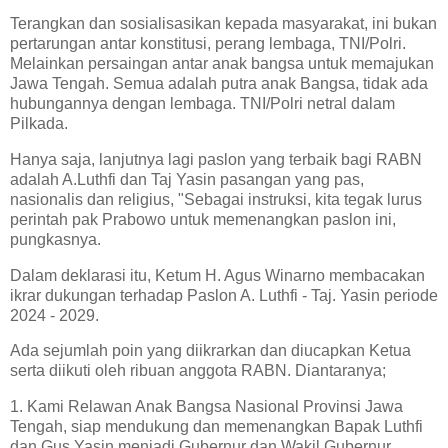
Terangkan dan sosialisasikan kepada masyarakat, ini bukan
pertarungan antar konstitusi, perang lembaga, TNI/Polri.
Melainkan persaingan antar anak bangsa untuk memajukan
Jawa Tengah. Semua adalah putra anak Bangsa, tidak ada
hubungannya dengan lembaga. TNI/Polri netral dalam
Pilkada.
Hanya saja, lanjutnya lagi paslon yang terbaik bagi RABN
adalah A.Luthfi dan Taj Yasin pasangan yang pas,
nasionalis dan religius, "Sebagai instruksi, kita tegak lurus
perintah pak Prabowo untuk memenangkan paslon ini,
pungkasnya.
Dalam deklarasi itu, Ketum H. Agus Winarno membacakan
ikrar dukungan terhadap Paslon A. Luthfi - Taj. Yasin periode
2024 - 2029.
Ada sejumlah poin yang diikrarkan dan diucapkan Ketua
serta diikuti oleh ribuan anggota RABN. Diantaranya;
1. Kami Relawan Anak Bangsa Nasional Provinsi Jawa
Tengah, siap mendukung dan memenangkan Bapak Luthfi
dan Gus Yasin menjadi Gubernur dan Wakil Gubernur