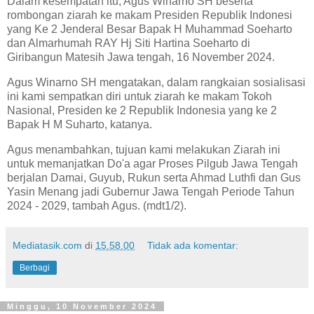
Dalam kesempatan itu, Agus Winarno SH beserta
rombongan ziarah ke makam Presiden Republik Indonesi
yang Ke 2 Jenderal Besar Bapak H Muhammad Soeharto
dan Almarhumah RAY Hj Siti Hartina Soeharto di
Giribangun Matesih Jawa tengah, 16 November 2024.
Agus Winarno SH mengatakan, dalam rangkaian sosialisasi
ini kami sempatkan diri untuk ziarah ke makam Tokoh
Nasional, Presiden ke 2 Republik Indonesia yang ke 2
Bapak H M Suharto, katanya.
Agus menambahkan, tujuan kami melakukan Ziarah ini
untuk memanjatkan Do'a agar Proses Pilgub Jawa Tengah
berjalan Damai, Guyub, Rukun serta Ahmad Luthfi dan Gus
Yasin Menang jadi Gubernur Jawa Tengah Periode Tahun
2024 - 2029, tambah Agus. (mdt1/2).
Mediatasik.com
di
15.58.00
Tidak ada komentar:
Berbagi
Minggu, 10 November 2024