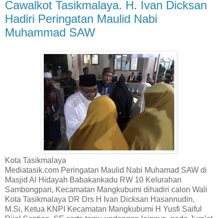
Cawalkot Tasikmalaya. H. Ivan Dicksan
Hadiri Peringatan Maulid Nabi
Muhammad SAW
Kota Tasikmalaya
Mediatasik.com Peringatan Maulid Nabi Muhamad SAW di
Masjid Al Hidayah Babakankadu RW 10 Kelurahan
Sambongpari, Kecamatan Mangkubumi dihadiri calon Wali
Kota Tasikmalaya DR Drs H Ivan Dicksan Hasannudin,
M.Si, Ketua KNPI Kecamatan Mangkubumi H Yusfi Saiful