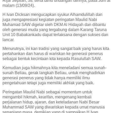
Rijal Septian, SE serta tamu undangan lainnya, pada Jum’at
malam (13/09/24).
H Ivan Dicksan mengucapkan syukur Alhamdulillah dan
juga mengapresiasi kegiatan peringatan Maulid Nabi
Muhamad SAW digelar oleh DKM Al Hidayah dan dibantu
oleh generasi muda yang tergabung dalam Karang Taruna
Unit 10 Babakankadu dapat terlaksana dengan sukses dan
lancar.
Menurutnya, ini kan tradisi yang sangat baik yang harus kita
pertahankan dan harus di wariskan ke generasi penerus
sebagai bentuk kecintaan kita kepada Rasulullah SAW.
Kemudian juga hikmahnya kita meneladani semua sunah-
sunah Beliau, gerak langkah Beliau, untuk menghadirkan
generasi penerus yang tidak hanya memiliki ilmu
pengetahuan tetapi juga memiliki akhlak yang baik.
Peringatan Maulid Nabi sebagai momentum untuk
mengambil hikmah, kearifan, mengenang kembali
perjalanan hidup, ajaran, dan keteladanan Nabi Besar
Muhammad SAW yang diwariskan kepada umat manusia
sepanjang masa, demikian yang di sampaikan H Ivan