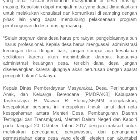
yang tepat sesuai kebutuhan masyarakat di desa masing-
masing. Kepolisian dapat menjadi mitra yang dapat dimanfaatkan
untuk melakukan konsultasi dan komunikasi di samping dengan
pihak lain yang dapat mendukung pelaksanaan program
pembangunan di desa masing-masing.
“Selain program dana desa harus pro rakyat, pengelolaannya pun
harus professional. Kepala desa harus menguasai administrasi
keuangan desa dengan baik, jangan sampai ada kesalahan
sedikitpun karena akan menimbulkan dampak kacaunya
administrasi keuangan desa, terlebih dana desa jangan
diselewengkan karena ujungnya akan berurusan dengan aparat
penegak hukum” katanya.
Kepala Dinas Pemberdayaan Masyarakat, Desa, Perlindungan
Anak, dan Keluarga Berencana [PMDPAKB] Kabupaten
Tasikmalaya H. Wawan R Efendy,SE,MM menjelaskan,
kesepakatan bersama ini merupakan tindak lanjut dari nota
kesepahaman antara Menteri Desa, Pembangunan Daerah
Tertinggal dan Transmigrasi, Menteri Dalam Negeri dan Kapolri
pada Tanggal 20 Oktober Tahun 2017 dengan maksud untuk
melakukan pencegahan, pengawasan, dan penanganan
permasalahan dana desa yang efektif, efesien dan akuntabel