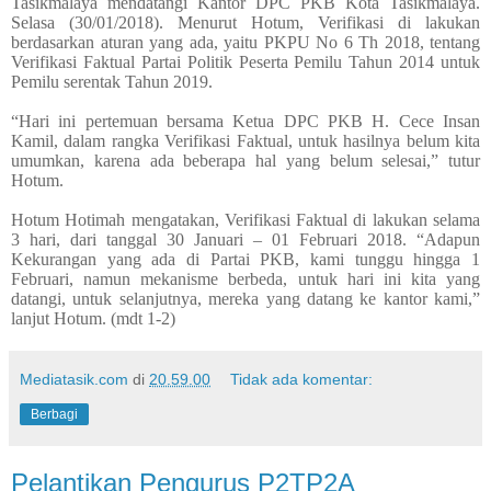
Tasikmalaya mendatangi Kantor DPC PKB Kota Tasikmalaya.
Selasa (30/01/2018). Menurut Hotum, Verifikasi di lakukan
berdasarkan aturan yang ada, yaitu PKPU No 6 Th 2018, tentang
Verifikasi Faktual Partai Politik Peserta Pemilu Tahun 2014 untuk
Pemilu serentak Tahun 2019.
“Hari ini pertemuan bersama Ketua DPC PKB H. Cece Insan
Kamil, dalam rangka Verifikasi Faktual, untuk hasilnya belum kita
umumkan, karena ada beberapa hal yang belum selesai,” tutur
Hotum.
Hotum Hotimah mengatakan, Verifikasi Faktual di lakukan selama
3 hari, dari tanggal 30 Januari – 01 Februari 2018. “Adapun
Kekurangan yang ada di Partai PKB, kami tunggu hingga 1
Februari, namun mekanisme berbeda, untuk hari ini kita yang
datangi, untuk selanjutnya, mereka yang datang ke kantor kami,”
lanjut Hotum. (mdt 1-2)
Mediatasik.com
di
20.59.00
Tidak ada komentar:
Berbagi
Pelantikan Pengurus P2TP2A