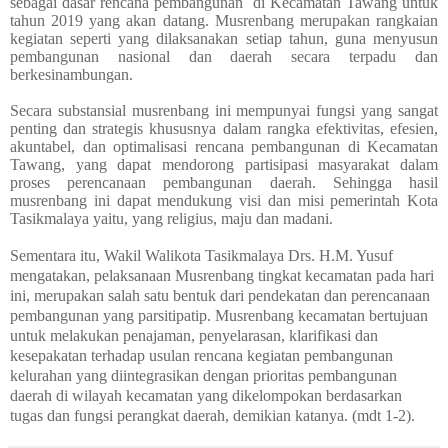
sebagai dasar rencana pembangunan
di Kecamatan Tawang untuk
tahun 2019 yang akan datang. Musrenbang merupakan rangkaian
kegiatan seperti yang dilaksanakan setiap tahun, guna menyusun
pembangunan nasional dan daerah secara terpadu dan
berkesinambungan.
Secara substansial musrenbang ini mempunyai fungsi yang sangat
penting dan strategis khususnya dalam rangka efektivitas, efesien,
akuntabel, dan optimalisasi rencana pembangunan di Kecamatan
Tawang, yang dapat mendorong partisipasi masyarakat dalam
proses perencanaan pembangunan daerah. Sehingga hasil
musrenbang ini dapat mendukung visi dan misi pemerintah Kota
Tasikmalaya yaitu, yang religius, maju dan madani.
Sementara itu, Wakil Walikota Tasikmalaya Drs. H.M. Yusuf
mengatakan, pelaksanaan Musrenbang tingkat kecamatan pada hari
ini, merupakan salah satu bentuk dari pendekatan dan perencanaan
pembangunan yang parsitipatip. Musrenbang kecamatan bertujuan
untuk melakukan penajaman, penyelarasan, klarifikasi dan
kesepakatan terhadap usulan rencana kegiatan pembangunan
kelurahan yang diintegrasikan dengan prioritas pembangunan
daerah di wilayah kecamatan yang dikelompokan berdasarkan
tugas dan fungsi perangkat daerah, demikian katanya. (mdt 1-2).