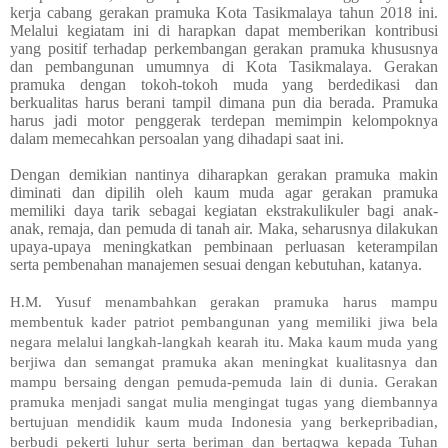
kerja cabang gerakan pramuka Kota Tasikmalaya tahun 2018 ini.
Melalui kegiatam ini di harapkan dapat memberikan kontribusi
yang positif terhadap perkembangan gerakan pramuka khususnya
dan pembangunan umumnya di Kota Tasikmalaya. Gerakan
pramuka dengan tokoh-tokoh muda yang berdedikasi dan
berkualitas harus berani tampil dimana pun dia berada. Pramuka
harus jadi motor penggerak terdepan memimpin kelompoknya
dalam memecahkan persoalan yang dihadapi saat ini.
Dengan demikian nantinya diharapkan gerakan pramuka makin
diminati dan dipilih oleh kaum muda agar gerakan pramuka
memiliki daya tarik sebagai kegiatan ekstrakulikuler bagi anak-
anak, remaja, dan pemuda di tanah air. Maka, seharusnya dilakukan
upaya-upaya meningkatkan pembinaan perluasan keterampilan
serta pembenahan manajemen sesuai dengan kebutuhan, katanya.
H.M. Yusuf menambahkan gerakan pramuka harus mampu
membentuk kader patriot pembangunan yang memiliki jiwa bela
negara melalui langkah-langkah kearah itu. Maka kaum muda yang
berjiwa dan semangat pramuka akan meningkat kualitasnya dan
mampu bersaing dengan pemuda-pemuda lain di dunia. Gerakan
pramuka menjadi sangat mulia mengingat tugas yang diembannya
bertujuan mendidik kaum muda Indonesia yang berkepribadian,
berbudi pekerti luhur serta beriman dan bertaqwa kepada Tuhan