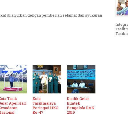
kat dilanjutkan dengan pemberian selamat dan syukuran
Integri
Tasikm
Tasikma
Kota Tasik
Kota
Disdik Gelar
Gelar Apel Hari
Tasikmalaya
Bimtek
Kesadaran
Peringati HKG
Pengelola DAK
Nasional
Ke-47
2019