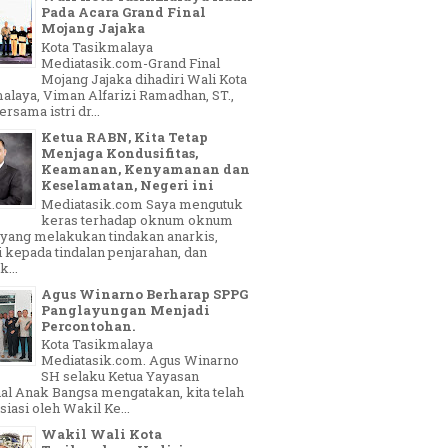
Pada Acara Grand Final
Mojang Jajaka
Kota Tasikmalaya
Mediatasik.com-Grand Final
Mojang Jajaka dihadiri Wali Kota
alaya, Viman Alfarizi Ramadhan, ST.,
sama istri dr...
Ketua RABN, Kita Tetap
Menjaga Kondusifitas,
Keamanan, Kenyamanan dan
Keselamatan, Negeri ini
Mediatasik.com Saya mengutuk
keras terhadap oknum oknum
yang melakukan tindakan anarkis,
 kepada tindalan penjarahan, dan
...
Agus Winarno Berharap SPPG
Panglayungan Menjadi
Percontohan.
Kota Tasikmalaya
Mediatasik.com. Agus Winarno
SH selaku Ketua Yayasan
al Anak Bangsa mengatakan, kita telah
siasi oleh Wakil Ke...
Wakil Wali Kota