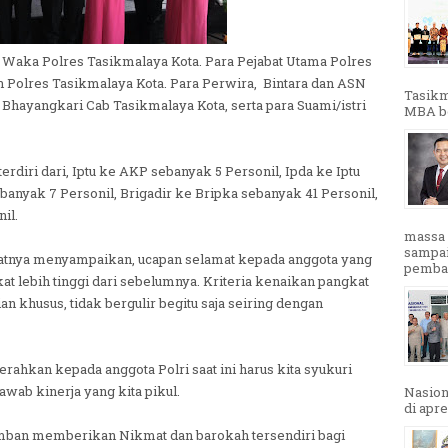
, Waka Polres Tasikmalaya Kota. Para Pejabat Utama Polres
n Polres Tasikmalaya Kota. Para Perwira, Bintara dan ASN
Tasikm
a Bhayangkari Cab Tasikmalaya Kota, serta para Suami/istri
MBA ber
rdiri dari, Iptu ke AKP sebanyak 5 Personil, Ipda ke Iptu
banyak 7 Personil, Brigadir ke Bripka sebanyak 41 Personil,
il.
massa 
sampai
atnya menyampaikan, ucapan selamat kepada anggota yang
pembak
at lebih tinggi dari sebelumnya. Kriteria kenaikan pangkat
ian khusus, tidak bergulir begitu saja seiring dengan
rahkan kepada anggota Polri saat ini harus kita syukuri
wab kinerja yang kita pikul.
Nasion
di apre
mban memberikan Nikmat dan barokah tersendiri bagi