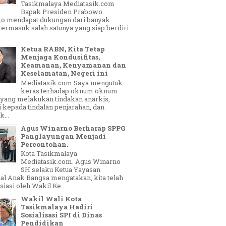
Tasikmalaya Mediatasik.com
Bapak Presiden Prabowo
to mendapat dukungan dari banyak
 termasuk salah satunya yang siap berdiri
Ketua RABN, Kita Tetap
Menjaga Kondusifitas,
Keamanan, Kenyamanan dan
Keselamatan, Negeri ini
Mediatasik.com Saya mengutuk
keras terhadap oknum oknum
yang melakukan tindakan anarkis,
 kepada tindalan penjarahan, dan
...
Agus Winarno Berharap SPPG
Panglayungan Menjadi
Percontohan.
Kota Tasikmalaya
Mediatasik.com. Agus Winarno
SH selaku Ketua Yayasan
al Anak Bangsa mengatakan, kita telah
siasi oleh Wakil Ke...
Wakil Wali Kota
Tasikmalaya Hadiri
Sosialisasi SPI di Dinas
Pendidikan