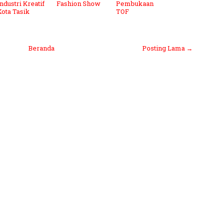
ndustri Kreatif
Fashion Show
Pembukaan
Kota Tasik
TOF
Beranda
Posting Lama →