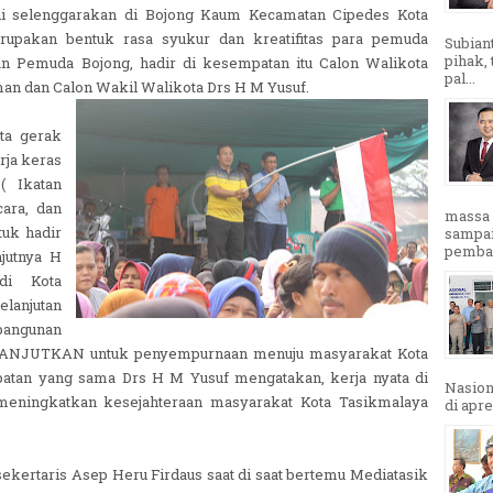
di selenggarakan di Bojong Kaum Kecamatan Cipedes Kota
rupakan bentuk rasa syukur dan kreatifitas para pemuda
Subian
pihak,
n Pemuda Bojong, hadir di kesempatan itu Calon Walikota
pal...
an dan Calon Wakil Walikota Drs H M Yusuf.
ta gerak
rja keras
( Ikatan
ara, dan
massa 
tuk hadir
sampai
pembak
njutnya H
di Kota
lanjutan
bangunan
i LANJUTKAN untuk penyempurnaan menuju masyarakat Kota
patan yang sama Drs H M Yusuf mengatakan, kerja nyata di
Nasion
meningkatkan kesejahteraan masyarakat Kota Tasikmalaya
di apre
ekertaris Asep Heru Firdaus saat di saat bertemu Mediatasik