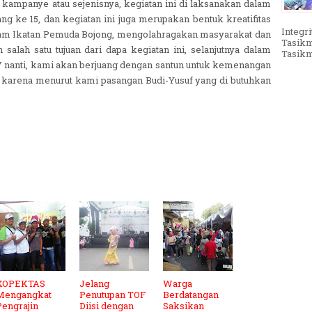
 kampanye atau sejenisnya, kegiatan ini di laksanakan dalam
g ke 15, dan kegiatan ini juga merupakan bentuk kreatifitas
Integri
lam Ikatan Pemuda Bojong, mengolahragakan masyarakat dan
Tasikm
lah satu tujuan dari dapa kegiatan ini, selanjutnya dalam
Tasikma
7 nanti, kami akan berjuang dengan santun untuk kemenangan
 karena menurut kami pasangan Budi-Yusuf yang di butuhkan
KOPEKTAS
Jelang
Warga
Mengangkat
Penutupan TOF
Berdatangan
Pengrajin
Diisi dengan
Saksikan