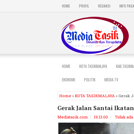
HOME
PROFIL
REDAKSI
INFO PAS
HOME
KOTA TASIKMALAYA
KAB.TASIKM
EKONOMI
POLITIK
MEDIA TV
Home
»
KOTA TASIKMALAYA
» Gerak J
Gerak Jalan Santai Ikata
Mediatasik.com
19.13.00
Tidak ada