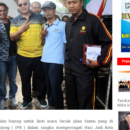
Popu
Tasikm
MBA ber
alan bojong untuk ikuti acara Gerak jalan Santai yang di
ojong ( IPB ) dalam rangka memperingati Hari Jadi Kota