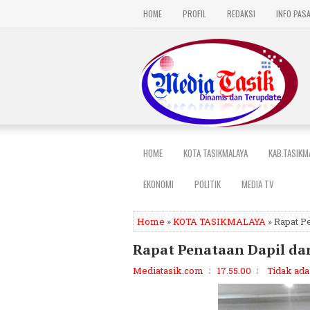
HOME
PROFIL
REDAKSI
INFO PAS
HOME
KOTA TASIKMALAYA
KAB.TASIKM
EKONOMI
POLITIK
MEDIA TV
Home
»
KOTA TASIKMALAYA
» Rapat P
Rapat Penataan Dapil da
Mediatasik.com
17.55.00
Tidak ad