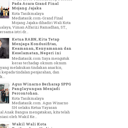
Pada Acara Grand Final
Mojang Jajaka
Kota Tasikmalaya
Mediatasik.com-Grand Final
Mojang Jajaka dihadiri Wali Kota
alaya, Viman Alfarizi Ramadhan, ST.,
sama istri dr...
Ketua RABN, Kita Tetap
Menjaga Kondusifitas,
Keamanan, Kenyamanan dan
Keselamatan, Negeri ini
Mediatasik.com Saya mengutuk
keras terhadap oknum oknum
yang melakukan tindakan anarkis,
 kepada tindalan penjarahan, dan
...
Agus Winarno Berharap SPPG
Panglayungan Menjadi
Percontohan.
Kota Tasikmalaya
Mediatasik.com. Agus Winarno
SH selaku Ketua Yayasan
al Anak Bangsa mengatakan, kita telah
siasi oleh Wakil Ke...
Wakil Wali Kota