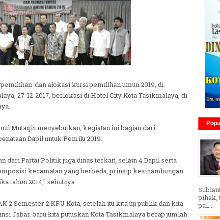
pemilihan dan alokasi kursi pemilihan umun 2019, di
ya, 27-12-2017, berlokasi di Hotel City Kota Tasikmalaya, di
aya.
Popu
ul Mutaqin menyebutkan, kegiatan ini bagian dari
nataan Dapil untuk Pemilu 2019.
dari Partai Politik juga dinas terkait, selain 4 Dapil serta
komposisi kecamatan yang berbeda, prinsip kesinambungan
ika tahun 2014," sebutnya
Subian
pihak,
AK 2 Semester 2 KPU Kota, setelah itu kita uji publik dan kita
pal...
si Jabar, baru kita putuskan Kota Tasikmalaya berap jumlah