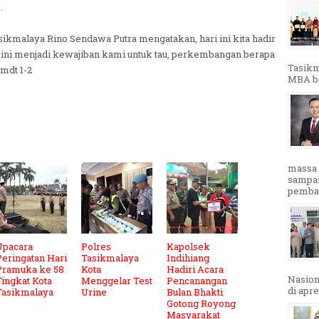
.
sikmalaya Rino Sendawa Putra mengatakan, hari ini kita hadir
ini menjadi kewajiban kami untuk tau, perkembangan berapa
Tasikm
 mdt 1-2
MBA ber
massa 
sampai
pembak
Upacara
Polres
Kapolsek
Peringatan Hari
Tasikmalaya
Indihiang
Pramuka ke 58
Kota
Hadiri Acara
Nasion
Tingkat Kota
Menggelar Test
Pencanangan
di apre
Tasikmalaya
Urine
Bulan Bhakti
Gotong Royong
Masyarakat