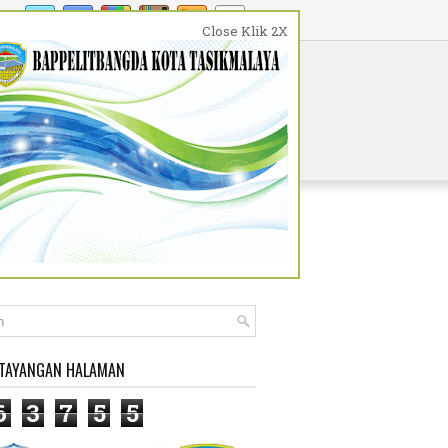
Close Klik 2X
WISATA DAN BUDAYA
PENDIDIKAN
 TAYANGAN HALAMAN
6
3
7
5
5